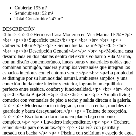
Cubierta: 195 m²
Semicubierta: 52 m²
Total Construido: 247 m²
DESCRIPCIÓN
<html> <p><b>Hermosa Casa Moderna en Vila Marina II</b></p>
<br> <p><b>Superficie total:</b></p> <br> <br> <br> <p> •
Cubierta: 196 m²</p> <p> • Semicubierta: 52 m²</p> <br> <br>
<br> <p><b>Descripción General</b></p> <br> <p>Moderna casa
desarrollada en dos plantas dentro del exclusivo barrio Vila Marina,
con un diseño contemporáneo, líneas puras y materiales nobles que
combinan hormigón, madera y amplios ventanales que integran los
espacios interiores con el entorno verde.</p> <br> <p>La propiedad
se distingue por su luminosidad natural, ambientes amplios, y una
conexión fluida entre interior y exterior, logrando un equilibrio
perfecto entre estética, confort y funcionalidad.</p> <br> <br> <br>
<p><b>Planta Baja</b></p> <br> <br> <br> <p> • Amplio living
comedor con ventanales de piso a techo y salida directa a la galería.
</p> <p> • Moderna cocina integrada, con isla central, muebles de
guardado y barra desayunadora.</p> <p> • Toilette de recepción.
</p> <p> • Escritorio o dormitorio en planta baja con baño
completo.</p> <p> • Lavadero independiente.</p> <p> • Cochera
semicubierta para dos autos.</p> <p> • Galería con parrilla y
mesada con bacha.</p> <p> • Piscina con solárium y espejo de agua