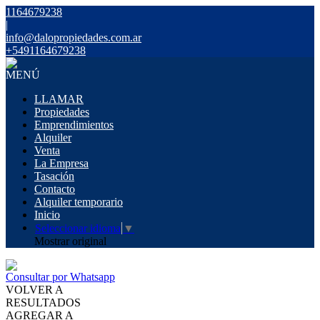
1164679238
|
info@dalopropiedades.com.ar
+5491164679238
MENÚ
LLAMAR
Propiedades
Emprendimientos
Alquiler
Venta
La Empresa
Tasación
Contacto
Alquiler temporario
Inicio
Seleccionar idioma
▼
Mostrar original
Consultar por Whatsapp
VOLVER A
RESULTADOS
AGREGAR A