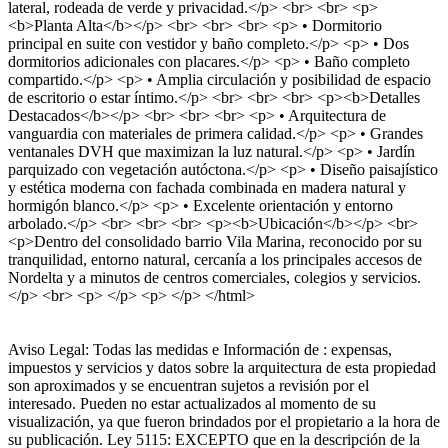
lateral, rodeada de verde y privacidad.</p> <br> <br> <p>
<b>Planta Alta</b></p> <br> <br> <br> <p> • Dormitorio
principal en suite con vestidor y baño completo.</p> <p> • Dos
dormitorios adicionales con placares.</p> <p> • Baño completo
compartido.</p> <p> • Amplia circulación y posibilidad de espacio
de escritorio o estar íntimo.</p> <br> <br> <br> <p><b>Detalles
Destacados</b></p> <br> <br> <br> <p> • Arquitectura de
vanguardia con materiales de primera calidad.</p> <p> • Grandes
ventanales DVH que maximizan la luz natural.</p> <p> • Jardín
parquizado con vegetación autóctona.</p> <p> • Diseño paisajístico
y estética moderna con fachada combinada en madera natural y
hormigón blanco.</p> <p> • Excelente orientación y entorno
arbolado.</p> <br> <br> <br> <p><b>Ubicación</b></p> <br>
<p>Dentro del consolidado barrio Vila Marina, reconocido por su
tranquilidad, entorno natural, cercanía a los principales accesos de
Nordelta y a minutos de centros comerciales, colegios y servicios.
</p> <br> <p> </p> <p> </p> </html>
Aviso Legal: Todas las medidas e Información de : expensas,
impuestos y servicios y datos sobre la arquitectura de esta propiedad
son aproximados y se encuentran sujetos a revisión por el
interesado. Pueden no estar actualizados al momento de su
visualización, ya que fueron brindados por el propietario a la hora de
su publicación. Ley 5115: EXCEPTO que en la descripción de la