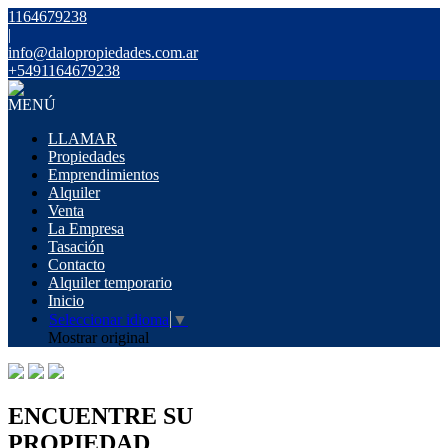
1164679238
|
info@dalopropiedades.com.ar
+5491164679238
MENÚ
LLAMAR
Propiedades
Emprendimientos
Alquiler
Venta
La Empresa
Tasación
Contacto
Alquiler temporario
Inicio
Seleccionar idioma
▼
Mostrar original
ENCUENTRE SU
PROPIEDAD