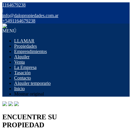
1164679238
|
info@dalopropiedades.com.ar
+5491164679238
MENÚ
LLAMAR
Propiedades
Emprendimientos
Alquiler
Venta
La Empresa
Tasación
Contacto
Alquiler temporario
Inicio
Mostrar original
ENCUENTRE SU
PROPIEDAD