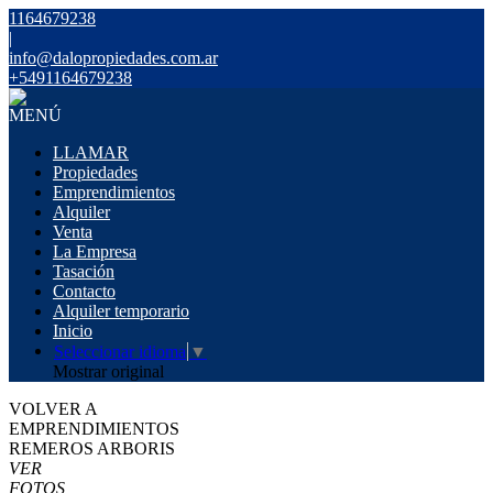
1164679238
|
info@dalopropiedades.com.ar
+5491164679238
MENÚ
LLAMAR
Propiedades
Emprendimientos
Alquiler
Venta
La Empresa
Tasación
Contacto
Alquiler temporario
Inicio
Seleccionar idioma
▼
Mostrar original
VOLVER A
EMPRENDIMIENTOS
REMEROS ARBORIS
VER
FOTOS