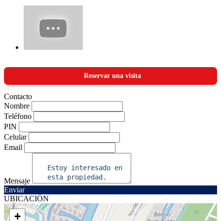
Reservar una visita
Contacto
Nombre
Teléfono
PIN
Celular
Email
Mensaje
Enviar
UBICACIÓN
+