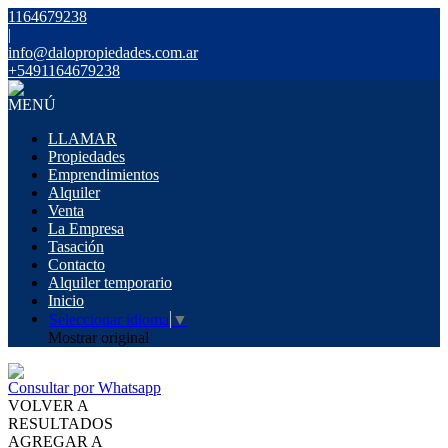
1164679238
|
info@dalopropiedades.com.ar
+5491164679238
MENÚ
LLAMAR
Propiedades
Emprendimientos
Alquiler
Venta
La Empresa
Tasación
Contacto
Alquiler temporario
Inicio
Seleccionar idioma
▼
Mostrar original
Consultar por Whatsapp
VOLVER A
RESULTADOS
AGREGAR A