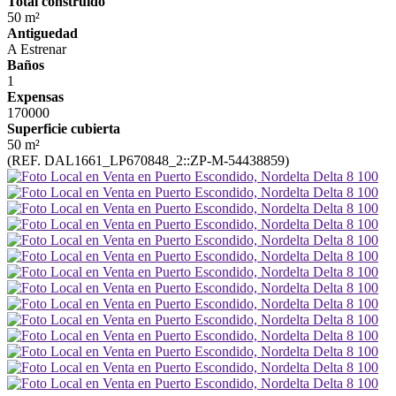
Total construido
50 m²
Antiguedad
A Estrenar
Baños
1
Expensas
170000
Superficie cubierta
50 m²
(REF. DAL1661_LP670848_2::ZP-M-54438859)