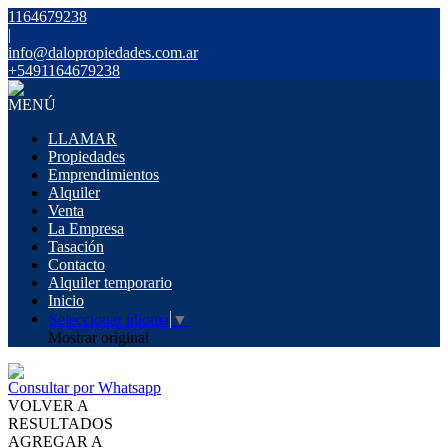
1164679238
|
info@dalopropiedades.com.ar
+5491164679238
MENÚ
LLAMAR
Propiedades
Emprendimientos
Alquiler
Venta
La Empresa
Tasación
Contacto
Alquiler temporario
Inicio
Seleccionar idioma
▼
Mostrar original
Consultar por Whatsapp
VOLVER A
RESULTADOS
AGREGAR A