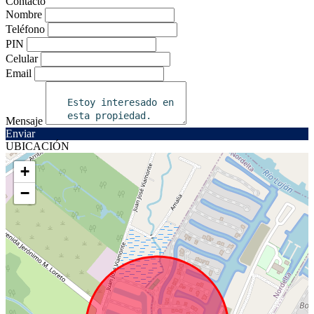
Contacto
Nombre
Teléfono
PIN
Celular
Email
Mensaje
Enviar
UBICACIÓN
+
−