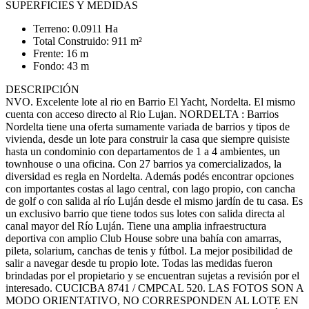
SUPERFICIES Y MEDIDAS
Terreno: 0.0911 Ha
Total Construido: 911 m²
Frente: 16 m
Fondo: 43 m
DESCRIPCIÓN
NVO. Excelente lote al rio en Barrio El Yacht, Nordelta. El mismo
cuenta con acceso directo al Rio Lujan. NORDELTA : Barrios
Nordelta tiene una oferta sumamente variada de barrios y tipos de
vivienda, desde un lote para construir la casa que siempre quisiste
hasta un condominio con departamentos de 1 a 4 ambientes, un
townhouse o una oficina. Con 27 barrios ya comercializados, la
diversidad es regla en Nordelta. Además podés encontrar opciones
con importantes costas al lago central, con lago propio, con cancha
de golf o con salida al río Luján desde el mismo jardín de tu casa. Es
un exclusivo barrio que tiene todos sus lotes con salida directa al
canal mayor del Río Luján. Tiene una amplia infraestructura
deportiva con amplio Club House sobre una bahía con amarras,
pileta, solarium, canchas de tenis y fútbol. La mejor posibilidad de
salir a navegar desde tu propio lote. Todas las medidas fueron
brindadas por el propietario y se encuentran sujetas a revisión por el
interesado. CUCICBA 8741 / CMPCAL 520. LAS FOTOS SON A
MODO ORIENTATIVO, NO CORRESPONDEN AL LOTE EN