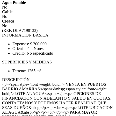
Agua Potable
No
Cable
No
Cloaca
No
(REF. DLA7198133)
INFORMACIÓN BÁSICA
Expensas: $ 300.000
Orientación: Noreste
Crédito: No especificado
SUPERFICIES Y MEDIDAS
Terreno: 1265 m²
DESCRIPCIÓN
<p><span style="font-weight: bold;"> VENTA EN PUERTOS -
BARRIO AMARRAS</span>&nbsp;<span style="font-weight:
bold;">LOTE AL AGUA</span></p><p> OPCIONES DE
FINANCIACION CON ADELANTO Y SALDO EN CUOTAS,
CONTACTANOS Y PODEMOS HACER REALIDAD QUE
SEAS DUEÑO&nbsp;</p><p><br></p><p>LOTE UBICACION
AL AGUA&nbsp;</p><p><br></p><p>PARA MAYOR