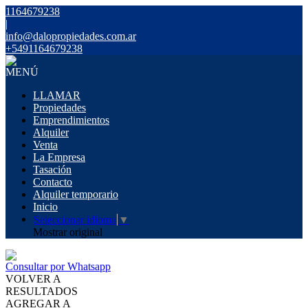
1164679238
|
info@dalopropiedades.com.ar
+5491164679238
MENÚ
LLAMAR
Propiedades
Emprendimientos
Alquiler
Venta
La Empresa
Tasación
Contacto
Alquiler temporario
Inicio
Seleccionar idioma
▼
Mostrar original
Consultar por Whatsapp
VOLVER A
RESULTADOS
AGREGAR A