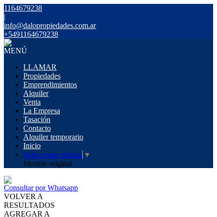
1164679238
|
info@dalopropiedades.com.ar
+5491164679238
MENÚ
LLAMAR
Propiedades
Emprendimientos
Alquiler
Venta
La Empresa
Tasación
Contacto
Alquiler temporario
Inicio
Seleccionar idioma
▼
Mostrar original
Consultar por Whatsapp
VOLVER A
RESULTADOS
AGREGAR A