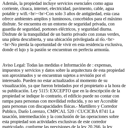
Además, la propiedad incluye servicios esenciales como agua
corriente, cloaca, internet, electricidad, pavimento, cable, agua
potable y wifi.<br><br>Con solo 3 años de antigüedad, esta casa
ofrece ambientes amplios y luminosos, concebidos para el máximo
disfrute. Se encuentra en un entorno de seguridad privada, con
guardia de seguridad, portones eléctricos, y seguridad diurna.
Disfrute de la tranquilidad de un barrio privado con zonas verdes,
una pileta descubierta, y una ubicación privilegiada al río.<br>
<br>No pierda la oportunidad de vivir en esta residencia exclusiva,
donde el lujo y la pasión se encuentran en perfecta armonía.
Aviso Legal: Todas las medidas e Información de : expensas,
impuestos y servicios y datos sobre la arquitectura de esta propiedad
son aproximados y se encuentran sujetos a revisión por el
interesado. Pueden no estar actualizados al momento de su
visualización, ya que fueron brindados por el propietario a la hora de
su publicación. Ley 5115: EXCEPTO que en la descripción de la
propiedad se indique lo contrario, el edificio puede no contar con
rampa para personas con movilidad reducida, y no ser Accesible
para personas con discapacidades físicas.- Martillero y Corredor
Publico, Darío Lorenzo, CMPCAL 520 / CUCICBA 8741 La
tasación, intermediación y la conclusión de las operaciones sobre
esta propiedad son actividades exclusivas de este corredor
matriculado, conforme las previsiones de la ley 20.266, la ley