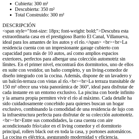
Cubierta: 300 m²
Descubierta: 350 m²
Total Construido: 300 m²
DESCRIPCIÓN
<span style="font-size: 18px; font-weight: bold;">Descubra esta
extraordinaria casa en el prestigioso Barrio El Canal, Villanueva,
ideal para los amantes de los autos y el río.</span> <br><br>La
residencia cuenta con un impresionante garage cubierto con
capacidad para más de 10 autos, así como amplios espacios
exteriores, perfectos para albergar una colección automotriz sin
límites. En el primer nivel, encontrará dos dormitorios, uno de ellos
en suite con vestidor, un baño completo, y un living-comedor de
diseño integrado con la cocina. Además, dispone de un lavadero y
un balcón-terraza con vistas al río.<br><br>La terraza transitable de
150 m² ofrece una vista panorámica de 360°, ideal para disfrutar de
cada instante en un entorno exclusivo. La piscina con borde infinito
y la amarra propia permiten vivir el río al máximo. Cada detalle ha
sido cuidadosamente concebido para quienes buscan un hogar
exclusivo, combinando la comodidad de una residencia de lujo con
la infraestructura perfecta para disfrutar de su colección automotriz.
<br><br>Entre sus comodidades, la casa cuenta con aire
acondicionado frío/calor en el living comedor y el dormitorio
principal, rollers black out en toda la casa, y portones automáticos.
La cocina es eléctrica, asegurando modernidad y eficiencia.