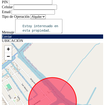
PIN
Celular
Email
Tipo de Operación
Mensaje
Enviar
UBICACIÓN
+
−