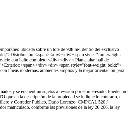
mporáneo ubicada sobre un lote de 908 m², dentro del exclusivo
old;">Distribución:</span></div><div><span style="font-weight:
rvicio con baño completo.</div><div> • Planta alta: hall de
ld;">Exterior:</span></div><div><span style="font-weight: bold;">
on líneas modernas, ambientes amplios y la mejor orientación para
mados y se encuentran sujetos a revisión por el interesado. Pueden no
O que en la descripción de la propiedad se indique lo contrario, el
artillero y Corredor Publico, Darío Lorenzo, CMPCAL 520 /
or matriculado, conforme las previsiones de la ley 20.266, la ley