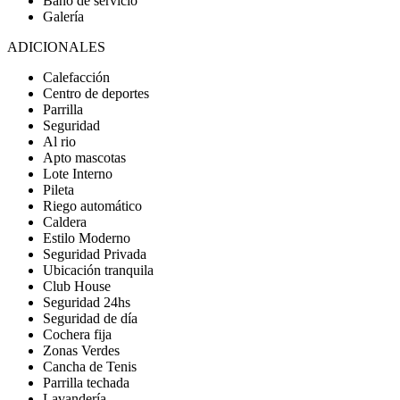
Baño de servicio
Galería
ADICIONALES
Calefacción
Centro de deportes
Parrilla
Seguridad
Al rio
Apto mascotas
Lote Interno
Pileta
Riego automático
Caldera
Estilo Moderno
Seguridad Privada
Ubicación tranquila
Club House
Seguridad 24hs
Seguridad de día
Cochera fija
Zonas Verdes
Cancha de Tenis
Parrilla techada
Lavandería