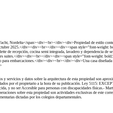
Yacht, Nordelta</span><div><br></div><div>Propiedad de estilo conte
 octubre 2025.</div><div><br></div><div><span style="font-weight: b
ette de recepción, cocina semi integrada, lavadero y dependencia de se
do tres suites.</div><div><br></div><div><span style="font-weight: bo
io para embarcaciones.</div><div><br></div><div>Una casa diseñada c
r>
 y servicios y datos sobre la arquitectura de esta propiedad son aproxi
dados por el propietario a la hora de su publicación. Ley 5115: EXCEPT
cida, y no ser Accesible para personas con discapacidades físicas.- M
aciones sobre esta propiedad son actividades exclusivas de este corred
entarias dictadas por los colegios departamentales.