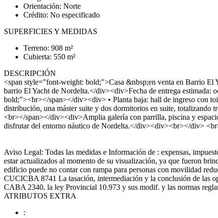
Orientación: Norte
Crédito: No especificado
SUPERFICIES Y MEDIDAS
Terreno: 908 m²
Cubierta: 550 m²
DESCRIPCIÓN
<span style="font-weight: bold;">Casa &nbsp;en venta en Barrio El 
barrio El Yacht de Nordelta.</div><div>Fecha de entrega estimada:
bold;"><br></span></div><div> • Planta baja: hall de ingreso con toil
distribución, una máster suite y dos dormitorios en suite, totalizan
<br></span></div><div>Amplia galería con parrilla, piscina y espac
disfrutar del entorno náutico de Nordelta.</div><div><br></div> <b
Aviso Legal: Todas las medidas e Información de : expensas, impuestos
estar actualizados al momento de su visualización, ya que fueron brin
edificio puede no contar con rampa para personas con movilidad redu
CUCICBA 8741 La tasación, intermediación y la conclusión de las oper
CABA 2340, la ley Provincial 10.973 y sus modif. y las normas reglam
ATRIBUTOS EXTRA
: