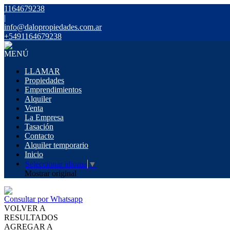
1164679238
|
info@dalopropiedades.com.ar
+5491164679238
MENÚ
LLAMAR
Propiedades
Emprendimientos
Alquiler
Venta
La Empresa
Tasación
Contacto
Alquiler temporario
Inicio
Seleccionar idioma
▼
Mostrar original
Consultar por Whatsapp
VOLVER A
RESULTADOS
AGREGAR A