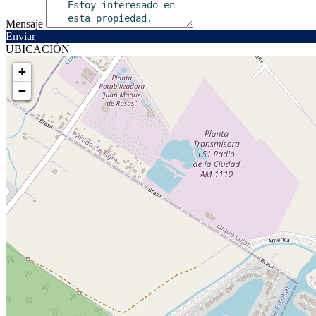
Mensaje
Enviar
UBICACIÓN
+
−