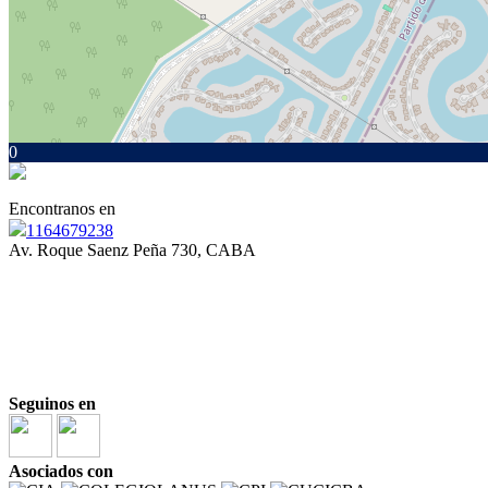
0
Encontranos en
1164679238
Av. Roque Saenz Peña 730, CABA
Seguinos en
Asociados con