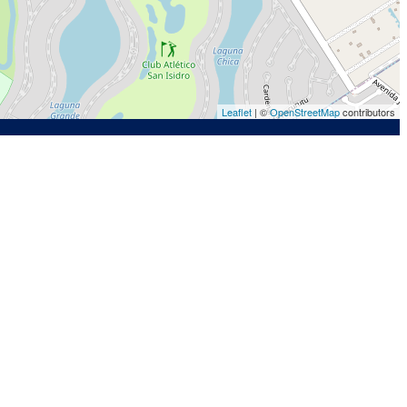
Leaflet
| ©
OpenStreetMap
contributors