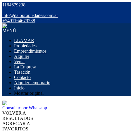
1164679238
|
info@dalopropiedades.com.ar
+5491164679238
MENÚ
LLAMAR
Propiedades
Emprendimientos
Alquiler
Venta
La Empresa
Tasación
Contacto
Alquiler temporario
Inicio
Mostrar original
Consultar por Whatsapp
VOLVER A
RESULTADOS
AGREGAR A
FAVORITOS