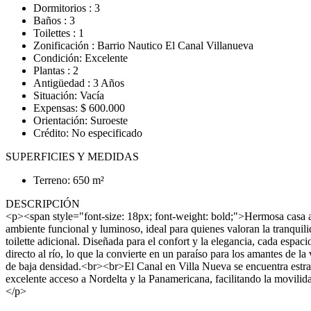
Dormitorios : 3
Baños : 3
Toilettes : 1
Zonificación : Barrio Nautico El Canal Villanueva
Condición: Excelente
Plantas : 2
Antigüedad : 3 Años
Situación: Vacía
Expensas: $ 600.000
Orientación: Suroeste
Crédito: No especificado
SUPERFICIES Y MEDIDAS
Terreno: 650 m²
DESCRIPCIÓN
<p><span style="font-size: 18px; font-weight: bold;">Hermosa casa 
ambiente funcional y luminoso, ideal para quienes valoran la tranquil
toilette adicional. Diseñada para el confort y la elegancia, cada esp
directo al río, lo que la convierte en un paraíso para los amantes de l
de baja densidad.<br><br>El Canal en Villa Nueva se encuentra estrat
excelente acceso a Nordelta y la Panamericana, facilitando la movilid
</p>