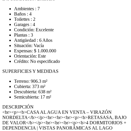
Ambientes : 7
Baños : 4
Toilettes : 2
Garages : 4
Condición: Excelente
Plantas : 3
Antigüedad : 6 Años
Situación: Vacía
Expensas: $ 1.000.000
Orientación: Este
Crédito: No especificado
SUPERFICIES Y MEDIDAS
Terreno: 906.3 m²
Cubierta: 373 m²
Descubierta: 638 m²
Semicubierta: 17 m²
DESCRIPCIÓN
<br><p><b>CASA AL AGUA EN VENTA – VIRAZÓN
NORDELTA</b></p><br><br><br><p><b>RETASASA, BAJO
DE VALOR</b></p><br><br><br><p><b>4 DORMITORIOS +
DEPENDENCIA | VISTAS PANORÁMICAS AL LAGO