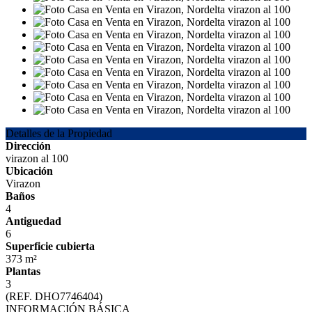
Detalles de la Propiedad
Dirección
virazon al 100
Ubicación
Virazon
Baños
4
Antiguedad
6
Superficie cubierta
373 m²
Plantas
3
(REF. DHO7746404)
INFORMACIÓN BÁSICA