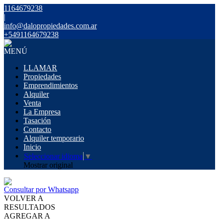
1164679238
|
info@dalopropiedades.com.ar
+5491164679238
MENÚ
LLAMAR
Propiedades
Emprendimientos
Alquiler
Venta
La Empresa
Tasación
Contacto
Alquiler temporario
Inicio
Seleccionar idioma
▼
Mostrar original
Consultar por Whatsapp
VOLVER A
RESULTADOS
AGREGAR A