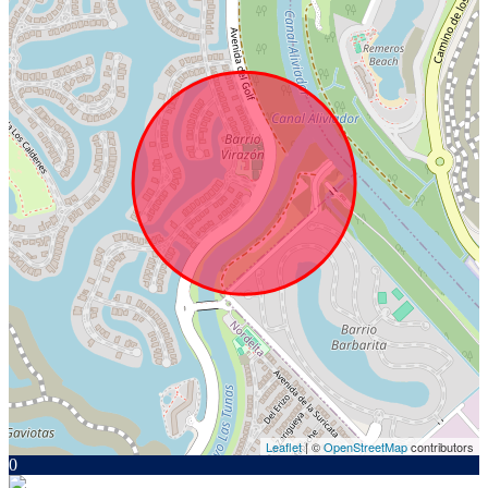
Leaflet
| ©
OpenStreetMap
contributors
0