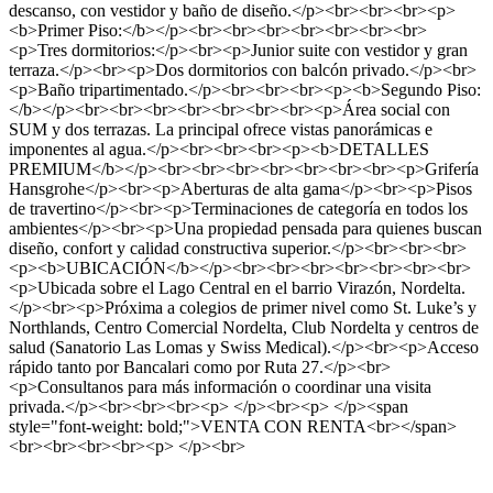
descanso, con vestidor y baño de diseño.</p><br><br><br><p>
<b>Primer Piso:</b></p><br><br><br><br><br><br><br>
<p>Tres dormitorios:</p><br><p>Junior suite con vestidor y gran
terraza.</p><br><p>Dos dormitorios con balcón privado.</p><br>
<p>Baño tripartimentado.</p><br><br><br><p><b>Segundo Piso:
</b></p><br><br><br><br><br><br><br><p>Área social con
SUM y dos terrazas. La principal ofrece vistas panorámicas e
imponentes al agua.</p><br><br><br><p><b>DETALLES
PREMIUM</b></p><br><br><br><br><br><br><br><p>Grifería
Hansgrohe</p><br><p>Aberturas de alta gama</p><br><p>Pisos
de travertino</p><br><p>Terminaciones de categoría en todos los
ambientes</p><br><p>Una propiedad pensada para quienes buscan
diseño, confort y calidad constructiva superior.</p><br><br><br>
<p><b>UBICACIÓN</b></p><br><br><br><br><br><br><br>
<p>Ubicada sobre el Lago Central en el barrio Virazón, Nordelta.
</p><br><p>Próxima a colegios de primer nivel como St. Luke’s y
Northlands, Centro Comercial Nordelta, Club Nordelta y centros de
salud (Sanatorio Las Lomas y Swiss Medical).</p><br><p>Acceso
rápido tanto por Bancalari como por Ruta 27.</p><br>
<p>Consultanos para más información o coordinar una visita
privada.</p><br><br><br><p> </p><br><p> </p><span
style="font-weight: bold;">VENTA CON RENTA<br></span>
<br><br><br><br><p> </p><br>