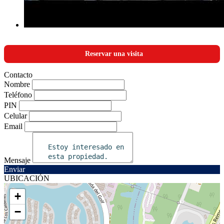
Reservar una visita
Contacto
Nombre
Teléfono
PIN
Celular
Email
Mensaje
Enviar
UBICACIÓN
+
−