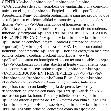
CENTRAL</b></p><br><br><br><br><br><br><br>
<p>Arquitectura de autor, tecnología de vanguardia y una conexión
única con el agua.</p><br><p>Propiedad diseñada por Estudio
Arquitectura Remy, construida originalmente para uso propio, lo que
se refleja en su excelente calidad constructiva y en cada uno de sus
detalles.</p><br><p>Una casa donde el hormigón visto, la
eficiencia energética y el confort se integran en un diseño moderno,
funcional y atemporal.</p><br><br><br><p><b>DESTACADOS
DE LA PROPIEDAD</b></p><br><br><br><br><br><br><br>
<p>Sistema de domótica integral Control4 (iluminación, audio y
seguridad).</p><br><p>Climatización VRV Daikin con control
individual por ambiente.</p><br><p>Eficiencia energética mediante
paneles solares y cortinas blackout motorizadas.</p><br>
<p>Diseño de autor en hormigón visto con textura de tableado.</p>
<br><p>Ambientes con vistas abiertas al frente y contrafrente, con
amaneceres y atardeceres sobre el lago.</p><br><br><br><p>
<b>DISTRIBUCIÓN EN TRES NIVELES</b></p><br><br>
<br><br><br><br><br><p><b>Planta Baja:</b></p><br><br>
<br><br><br><br><br><p>Gran living comedor, toilette de
recepción, cocina con family, amplia despensa, lavadero y
dependencia de servicio con baño.</p><br><p>Galería de 7 x 7
metros con parrilla, horno Tromen y toilette exterior.</p><br>
<p>Salida directa a piscina de 9 x 3,5 metros con vista al lago.</p>
<br><br><br><p><b>Entrepiso:</b></p><br><br><br><br><br>
<br><br><p>Suite principal concebida como un espacio de