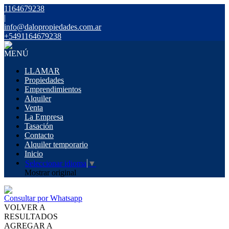
1164679238
|
info@dalopropiedades.com.ar
+5491164679238
MENÚ
LLAMAR
Propiedades
Emprendimientos
Alquiler
Venta
La Empresa
Tasación
Contacto
Alquiler temporario
Inicio
Seleccionar idioma
▼
Mostrar original
Consultar por Whatsapp
VOLVER A
RESULTADOS
AGREGAR A