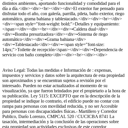
distintos ambientes, aportando funcionalidad y comodidad para el
día a día.</div><div><br></div><div>El exterior fue pensado para
disfrutar todo el año, con galería, parrilla, pileta, baño exterior, riego
automático, grama bahiana y tablestacado.</div><div><br></div>
<div><span style="font-weight: bold;">Detalles y equipamiento:
</span></div><div><br></div><div>•Caldera dual</div>
<div>•Bomba presurizadora</div><div>•Sistema de riego
automático</div><div>•Grama bahiana</div>
<div>•Tablestacado</div><div>•<span style="font-size:
14px;">Toilette de recepción</span></div><div>•Dependencia de
servicio con baño completo</div><div><br></div></div>
Aviso Legal: Todas las medidas e Información de : expensas,
impuestos y servicios y datos sobre la arquitectura de esta propiedad
son aproximados y se encuentran sujetos a revisión por el
interesado. Pueden no estar actualizados al momento de su
visualización, ya que fueron brindados por el propietario a la hora de
su publicación. Ley 5115: EXCEPTO que en la descripción de la
propiedad se indique lo contrario, el edificio puede no contar con
rampa para personas con movilidad reducida, y no ser Accesible
para personas con discapacidades físicas.- Martillero y Corredor
Publico, Darío Lorenzo, CMPCAL 520 / CUCICBA 8741 La
tasación, intermediación y la conclusión de las operaciones sobre
esta propiedad son actividades exclusivas de este corredor