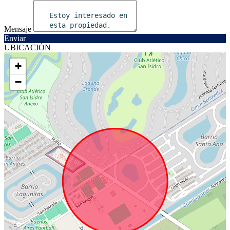
Mensaje
Enviar
UBICACIÓN
+
−