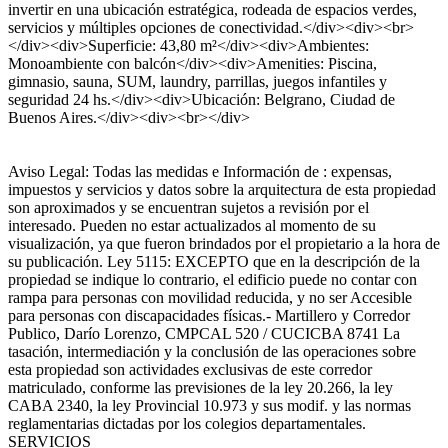
invertir en una ubicación estratégica, rodeada de espacios verdes,
servicios y múltiples opciones de conectividad.</div><div><br>
</div><div>Superficie: 43,80 m²</div><div>Ambientes:
Monoambiente con balcón</div><div>Amenities: Piscina,
gimnasio, sauna, SUM, laundry, parrillas, juegos infantiles y
seguridad 24 hs.</div><div>Ubicación: Belgrano, Ciudad de
Buenos Aires.</div><div><br></div>
Aviso Legal: Todas las medidas e Información de : expensas,
impuestos y servicios y datos sobre la arquitectura de esta propiedad
son aproximados y se encuentran sujetos a revisión por el
interesado. Pueden no estar actualizados al momento de su
visualización, ya que fueron brindados por el propietario a la hora de
su publicación. Ley 5115: EXCEPTO que en la descripción de la
propiedad se indique lo contrario, el edificio puede no contar con
rampa para personas con movilidad reducida, y no ser Accesible
para personas con discapacidades físicas.- Martillero y Corredor
Publico, Darío Lorenzo, CMPCAL 520 / CUCICBA 8741 La
tasación, intermediación y la conclusión de las operaciones sobre
esta propiedad son actividades exclusivas de este corredor
matriculado, conforme las previsiones de la ley 20.266, la ley
CABA 2340, la ley Provincial 10.973 y sus modif. y las normas
reglamentarias dictadas por los colegios departamentales.
SERVICIOS