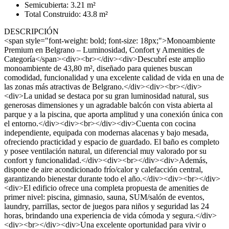
Semicubierta: 3.21 m²
Total Construido: 43.8 m²
DESCRIPCIÓN
<span style="font-weight: bold; font-size: 18px;">Monoambiente
Premium en Belgrano – Luminosidad, Confort y Amenities de
Categoría</span><div><br></div><div>Descubrí este amplio
monoambiente de 43,80 m², diseñado para quienes buscan
comodidad, funcionalidad y una excelente calidad de vida en una de
las zonas más atractivas de Belgrano.</div><div><br></div>
<div>La unidad se destaca por su gran luminosidad natural, sus
generosas dimensiones y un agradable balcón con vista abierta al
parque y a la piscina, que aporta amplitud y una conexión única con
el entorno.</div><div><br></div><div>Cuenta con cocina
independiente, equipada con modernas alacenas y bajo mesada,
ofreciendo practicidad y espacio de guardado. El baño es completo
y posee ventilación natural, un diferencial muy valorado por su
confort y funcionalidad.</div><div><br></div><div>Además,
dispone de aire acondicionado frío/calor y calefacción central,
garantizando bienestar durante todo el año.</div><div><br></div>
<div>El edificio ofrece una completa propuesta de amenities de
primer nivel: piscina, gimnasio, sauna, SUM/salón de eventos,
laundry, parrillas, sector de juegos para niños y seguridad las 24
horas, brindando una experiencia de vida cómoda y segura.</div>
<div><br></div><div>Una excelente oportunidad para vivir o