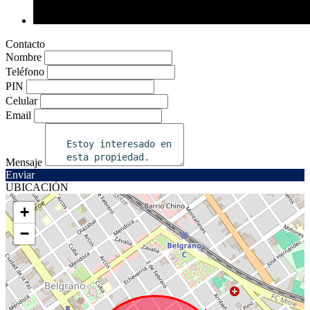
Contacto
Nombre
Teléfono
PIN
Celular
Email
Mensaje
Enviar
UBICACIÓN
+
−