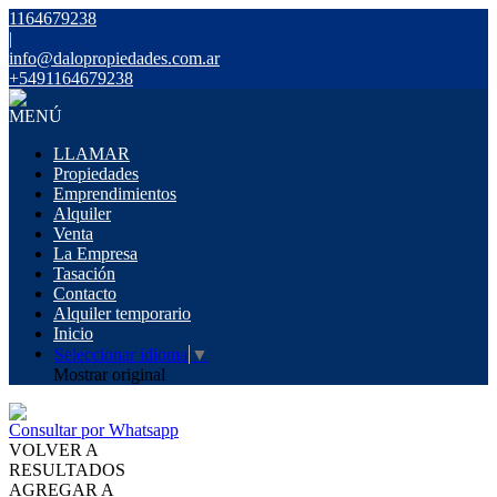
1164679238
|
info@dalopropiedades.com.ar
+5491164679238
MENÚ
LLAMAR
Propiedades
Emprendimientos
Alquiler
Venta
La Empresa
Tasación
Contacto
Alquiler temporario
Inicio
Seleccionar idioma
▼
Mostrar original
Consultar por Whatsapp
VOLVER A
RESULTADOS
AGREGAR A