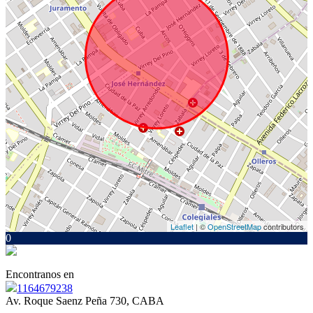
Leaflet
| ©
OpenStreetMap
contributors
0
Encontranos en
1164679238
Av. Roque Saenz Peña 730, CABA