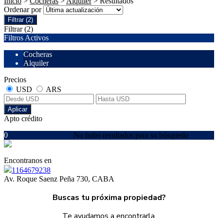
Inicio
>
Cocheras
>
Alquiler
> Resultados
Ordenar por
Filtrar
(2)
Filtrar
(2)
Filtros Activos
Cocheras
Alquiler
Precios
USD
ARS
Aplicar
Apto crédito
0
No hubo resultados para su búsqueda
Encontranos en
1164679238
Av. Roque Saenz Peña 730, CABA
Buscas tu próxima propiedad?
Te ayudamos a encontrarla.