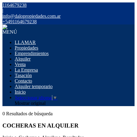
1164679238
|
info@dalopropiedades.com.ar
+5491164679238
MENÚ
LLAMAR
Propiedades
Emprendimientos
Alquiler
Venta
La Empresa
Tasación
Contacto
Alquiler temporario
Inicio
Seleccionar idioma
▼
Mostrar original
0 Resultados de búsqueda
COCHERAS EN ALQUILER