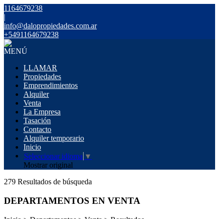
1164679238
|
info@dalopropiedades.com.ar
+5491164679238
MENÚ
LLAMAR
Propiedades
Emprendimientos
Alquiler
Venta
La Empresa
Tasación
Contacto
Alquiler temporario
Inicio
Seleccionar idioma
▼
Mostrar original
279 Resultados de búsqueda
DEPARTAMENTOS EN VENTA