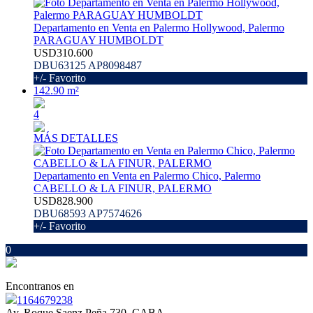
Departamento en Venta en Palermo Hollywood, Palermo
PARAGUAY HUMBOLDT
USD310.600
DBU63125 AP8098487
+/- Favorito
142.90 m²
4
MÁS DETALLES
Departamento en Venta en Palermo Chico, Palermo
CABELLO & LA FINUR, PALERMO
USD828.900
DBU68593 AP7574626
+/- Favorito
0
Encontranos en
1164679238
Av. Roque Saenz Peña 730, CABA