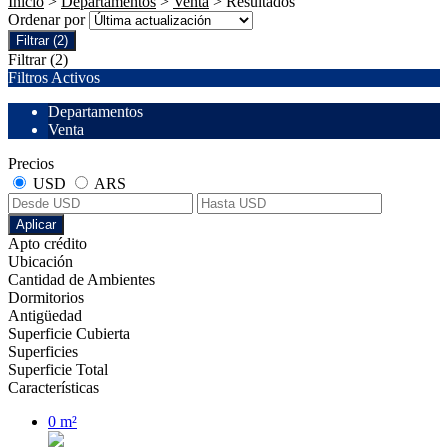
Inicio
>
Departamentos
>
Venta
> Resultados
Ordenar por
Filtrar
(2)
Filtrar
(2)
Filtros Activos
Departamentos
Venta
Precios
USD
ARS
Aplicar
Apto crédito
Ubicación
Cantidad de Ambientes
Dormitorios
Antigüedad
Superficie Cubierta
Superficies
Superficie Total
Características
0 m²